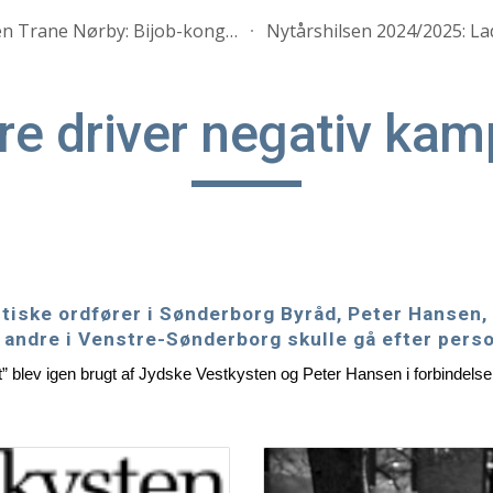
Ellen Trane Nørby: Bijob-kongen i Syddanmark og Jydske Vestkystens blindhed
ip to main content
Skip to navigat
re driver negativ ka
tiske ordfører i Sønderborg Byråd, Peter Hansen, 
r andre i Venstre-Sønderborg skulle gå efter pers
t” blev igen brugt af Jydske Vestkysten og Peter Hansen i forbindel