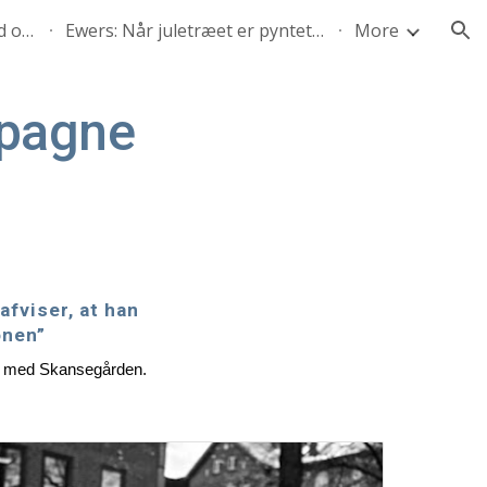
Nytårshilsen 2024/2025: Lad os stille de spørgsmål, ingen andre tør
Ewers: Når juletræet er pyntet med spin og tavshed
More
ion
mpagne
afviser, at han
onen”
se med Skansegården.