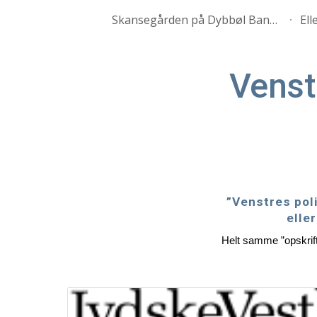
Skansegården på Dybbøl Banke
Sk
Venst
”Venstres poli
elle
Helt samme ”opskrif