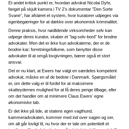
Et andet kritisk punkt er, hvordan advokat Nicolai Dyhr,
fanget på skjult kamera i TV 2's dokumentar "Den Sorte
Svane", har afsløret et system, hvor kuratorer udpeges via
egenbegæringer for at dække over økonomisk kriminalitet.
Denne praksis, hvor nødlidende virksomheder selv kan
udpege deres kurator, skaber et "tag-selv-bord" for brodne
advokater. Men det er ikke kun advokaterne, der er de
brodne kar; forretningsfolkene, som benytter disse
advokater til at omgå lovgivningen, bærer også et stort
ansvar.
Det er nu klart, at Ewers har valgt en særdeles kompetent
advokat, måske en af de bedste i Danmark. Spørgsmålet
er, om dette valg er til fordel for at maksimere
skatteydernes mulighed for at få deres penge tilbage, eller
om det handler om at minimere Claus Ewers' egne
økonomiske tab.
Er det ikke på tide, at statens egen vagthund,
kammeradvokaten, kommer med ind over sagen og ser,
om alt går lovligt til, nu hvor der er tale om potentielt et