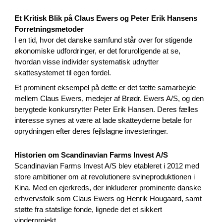
Et Kritisk Blik på Claus Ewers og Peter Erik Hansens
Forretningsmetoder
I en tid, hvor det danske samfund står over for stigende
økonomiske udfordringer, er det foruroligende at se,
hvordan visse individer systematisk udnytter
skattesystemet til egen fordel.
Et prominent eksempel på dette er det tætte samarbejde
mellem Claus Ewers, medejer af Brødr. Ewers A/S, og den
berygtede konkursrytter Peter Erik Hansen. Deres fælles
interesse synes at være at lade skatteyderne betale for
oprydningen efter deres fejlslagne investeringer.
Historien om Scandinavian Farms Invest A/S
Scandinavian Farms Invest A/S blev etableret i 2012 med
store ambitioner om at revolutionere svineproduktionen i
Kina. Med en ejerkreds, der inkluderer prominente danske
erhvervsfolk som Claus Ewers og Henrik Hougaard, samt
støtte fra statslige fonde, lignede det et sikkert
vinderprojekt.