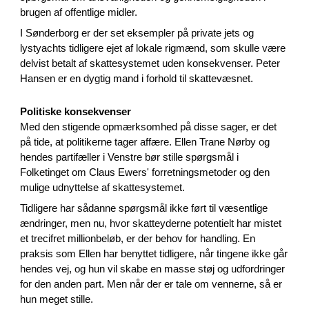
brugen af offentlige midler.
I Sønderborg er der set eksempler på private jets og
lystyachts tidligere ejet af lokale rigmænd, som skulle være
delvist betalt af skattesystemet uden konsekvenser. Peter
Hansen er en dygtig mand i forhold til skattevæsnet.
Politiske konsekvenser
Med den stigende opmærksomhed på disse sager, er det
på tide, at politikerne tager affære. Ellen Trane Nørby og
hendes partifæller i Venstre bør stille spørgsmål i
Folketinget om Claus Ewers' forretningsmetoder og den
mulige udnyttelse af skattesystemet.
Tidligere har sådanne spørgsmål ikke ført til væsentlige
ændringer, men nu, hvor skatteyderne potentielt har mistet
et trecifret millionbeløb, er der behov for handling. En
praksis som Ellen har benyttet tidligere, når tingene ikke går
hendes vej, og hun vil skabe en masse støj og udfordringer
for den anden part. Men når der er tale om vennerne, så er
hun meget stille.