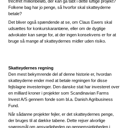
trecifret millionbeløb, der kan gå tabt i dette luftige projekt?
Folkene bag har jo penge, så hvorfor skal skatteyderne
betale?
Det bliver også spændende at se, om Claus Ewers skal
udsættes for konkurskarantæne, eller om de dygtige
advokater kan sørge for, at der ingen konsekvens er for at
bruge så mange af skatteydernes midler uden risiko.
Skatteydernes regning
Den mest bekymrende del af denne historie er, hvordan
skatteyderne ender med at betale regningen for disse
fejlslagne investeringer. Den danske stat har investeret over
en milliard kroner i projekter som Scandinavian Farms
Invest A/S gennem fonde som bl.a. Danish Agribusiness
Fund.
Når sådanne projekter fejler, er det skatteydernes penge,
der bruges til at dække tabene. Dette rejser alvorlige
spørgsmål om ansvarligheden og gennemsigtigheden i